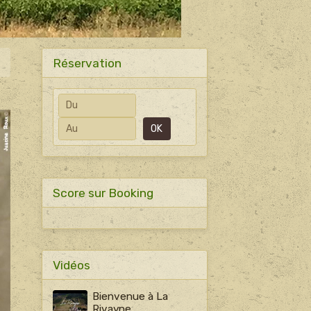
Réservation
Date de début
Date de fin
OK
Score sur Booking
Vidéos
Bienvenue à La
Rivayne