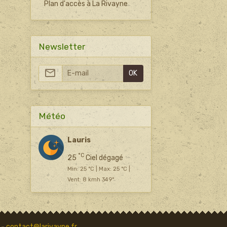
Plan d'accès à La Rivayne
Newsletter
OK
Météo
Lauris
°C
25
Ciel dégagé
Min: 25 °C | Max: 25 °C |
Vent: 8 kmh 349°
 -
contact@larivayne.fr