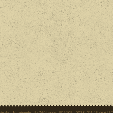
in de la Marchande - 84360 Lauris - FRANCE - 0033 (0)6 45 46 61 67