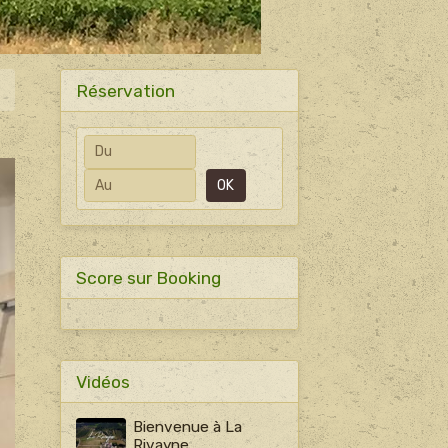
Réservation
Date de début
Date de fin
OK
Score sur Booking
Vidéos
Bienvenue à La
Rivayne