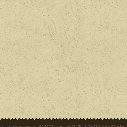
in de la Marchande - 84360 Lauris - FRANCE - 0033 (0)6 45 46 61 67