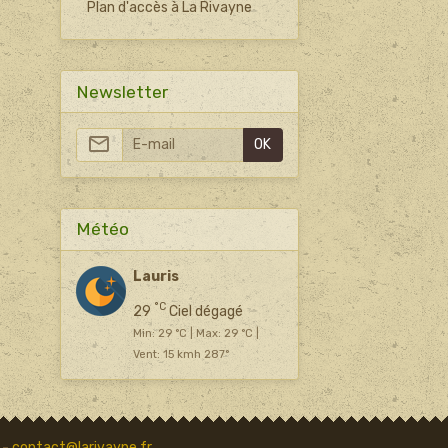
Plan d'accès à La Rivayne
Newsletter
OK
Météo
Lauris
°C
29
Ciel dégagé
Min: 29 °C | Max: 29 °C |
Vent: 15 kmh 287°
 -
contact@larivayne.fr