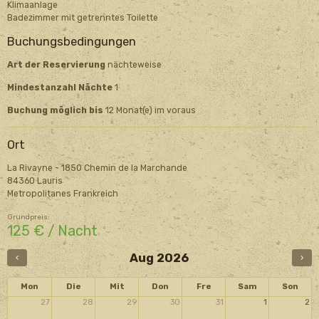
Klimaanlage
Badezimmer mit getrenntes Toilette
Buchungsbedingungen
Art der Reservierung
nächteweise
Mindestanzahl Nächte
1
Buchung möglich bis
12 Monat(e) im voraus
Ort
La Rivayne - 1850 Chemin de la Marchande
84360 Lauris
Metropolitanes Frankreich
Grundpreis:
125 € / Nacht
Aug 2026
Mon
Die
Mit
Don
Fre
Sam
Son
27
28
29
30
31
1
2