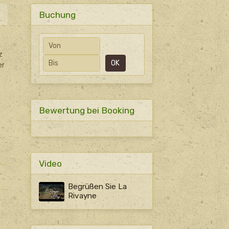
Buchung
Anfangsdatum
z
Enddatum
OK
er
Bewertung bei Booking
Video
Begrüßen Sie La
Rivayne