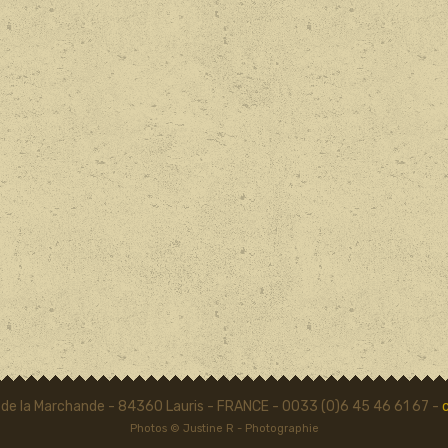
 de la Marchande - 84360 Lauris - FRANCE - 0033 (0)6 45 46 61 67 -
Photos © Justine R - Photographie