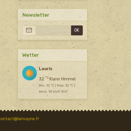
Newsletter
OK
Wetter
Lauris
°C
32
Klarer Himmel
Min: 32 °C | Max: 32 °C |
Wind: 18 kmh 303°
contact@larivayne.fr