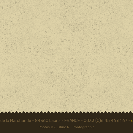
 de la Marchande - 84360 Lauris - FRANCE - 0033 (0)6 45 46 61 67 -
Photos © Justine R - Photographie