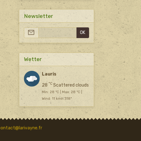
Newsletter
OK
Wetter
Lauris
°C
28
Scattered clouds
Min: 28 °C | Max: 28 °C |
Wind: 11 kmh 318°
contact@larivayne.fr